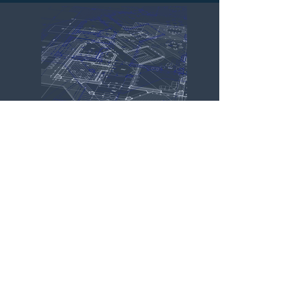
PISA Climas
Inicio
Nosotros
Ingenierías
Distribución